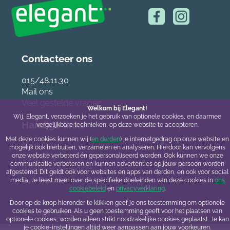
Contacteer ons
015/48.11.30
Mail ons
Veel gestelde vragen
Welkom bij Elegant!
Wij, Elegant, verzoeken je het gebruik van optionele cookies, en daarmee
Handige links
vergelijkbare technieken, op deze website te accepteren.
Met deze cookies kunnen wij (
en derden
) je internetgedrag op onze website en
Verhuizen
mogelijk ook hierbuiten, verzamelen en analyseren. Hierdoor kan vervolgens
onze website verbeterd én gepersonaliseerd worden. Ook kunnen we onze
Over ons
communicatie verbeteren en kunnen advertenties op jouw persoon worden
Werken bij Elegant
afgestemd. Dit geldt ook voor websites en apps van derden, en ook voor social
Tariefkaarten
media. Je leest meer over de specifieke doeleinden van deze cookies in
ons
cookiebeleid
en
privacyverklaring
.
Door op de knop hieronder te klikken geef je ons toestemming om optionele
cookies te gebruiken. Als u geen toestemming geeft voor het plaatsen van
© copyright 2026 -
Privacy Policy
-
Cookiebeleid
optionele cookies, worden alleen strikt noodzakelijke cookies geplaatst. Je kan
je cookie-instellingen altijd weer aanpassen aan jouw voorkeuren.