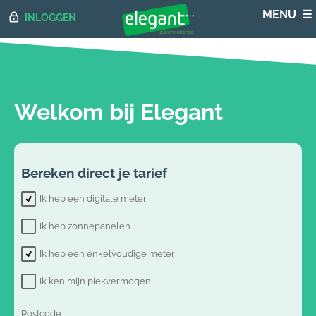
INLOGGEN
Welkom bij Elegant
Bereken direct je tarief
Ik heb een digitale meter
Ik heb zonnepanelen
Ik heb een enkelvoudige meter
Ik ken mijn piekvermogen
Postcode