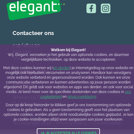
Contacteer ons
015/48.11.30
Welkom bij Elegant!
Mail ons
Wij, Elegant, verzoeken je het gebruik van optionele cookies, en daarmee
Veel gestelde vragen
vergelijkbare technieken, op deze website te accepteren.
Met deze cookies kunnen wij (
en derden
) je internetgedrag op onze website en
Handige links
mogelijk ook hierbuiten, verzamelen en analyseren. Hierdoor kan vervolgens
onze website verbeterd én gepersonaliseerd worden. Ook kunnen we onze
communicatie verbeteren en kunnen advertenties op jouw persoon worden
Verhuizen
afgestemd. Dit geldt ook voor websites en apps van derden, en ook voor social
Over ons
media. Je leest meer over de specifieke doeleinden van deze cookies in
ons
Werken bij Elegant
cookiebeleid
en
privacyverklaring
.
Tariefkaarten
Door op de knop hieronder te klikken geef je ons toestemming om optionele
cookies te gebruiken. Als u geen toestemming geeft voor het plaatsen van
optionele cookies, worden alleen strikt noodzakelijke cookies geplaatst. Je kan
je cookie-instellingen altijd weer aanpassen aan jouw voorkeuren.
© copyright 2026 -
Privacy Policy
-
Cookiebeleid
JA, IK ACCEPTEER ALLE COOKIES