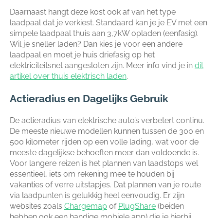
Daarnaast hangt deze kost ook af van het type
laadpaal dat je verkiest. Standaard kan je je EV met een
simpele laadpaal thuis aan 3,7kW opladen (eenfasig).
Wil je sneller laden? Dan kies je voor een andere
laadpaal en moet je huis driefasig op het
elektriciteitsnet aangesloten zijn. Meer info vind je in
dit
artikel over thuis elektrisch laden
.
Actieradius en Dagelijks Gebruik
De actieradius van elektrische auto’s verbetert continu.
De meeste nieuwe modellen kunnen tussen de 300 en
500 kilometer rijden op een volle lading, wat voor de
meeste dagelijkse behoeften meer dan voldoende is.
Voor langere reizen is het plannen van laadstops wel
essentieel, iets om rekening mee te houden bij
vakanties of verre uitstapjes. Dat plannen van je route
via laadpunten is gelukkig heel eenvoudig. Er zijn
websites zoals
Chargemap
of
PlugShare
(beiden
hebben ook een handige mobiele app) die je hierbij