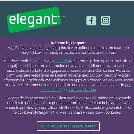
Welkom bij Elegant!
Contacteer ons
Wij, Elegant, verzoeken je het gebruik van optionele cookies, en daarmee
vergelijkbare technieken, op deze website te accepteren.
015/48.11.30
Met deze cookies kunnen wij (
en derden
) je internetgedrag op onze website en
Mail ons
mogelijk ook hierbuiten, verzamelen en analyseren. Hierdoor kan vervolgens
Veel gestelde vragen
onze website verbeterd én gepersonaliseerd worden. Ook kunnen we onze
communicatie verbeteren en kunnen advertenties op jouw persoon worden
afgestemd. Dit geldt ook voor websites en apps van derden, en ook voor social
Handige links
media. Je leest meer over de specifieke doeleinden van deze cookies in
ons
cookiebeleid
en
privacyverklaring
.
Verhuizen
Door op de knop hieronder te klikken geef je ons toestemming om optionele
Over ons
cookies te gebruiken. Als u geen toestemming geeft voor het plaatsen van
optionele cookies, worden alleen strikt noodzakelijke cookies geplaatst. Je kan
Werken bij Elegant
je cookie-instellingen altijd weer aanpassen aan jouw voorkeuren.
Tariefkaarten
JA, IK ACCEPTEER ALLE COOKIES